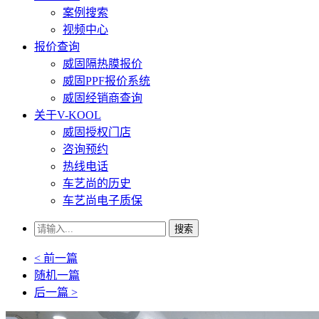
案例搜索
视频中心
报价查询
威固隔热膜报价
威固PPF报价系统
威固经销商查询
关于V-KOOL
威固授权门店
咨询预约
热线电话
车艺尚的历史
车艺尚电子质保
搜索
< 前一篇
随机一篇
后一篇 >