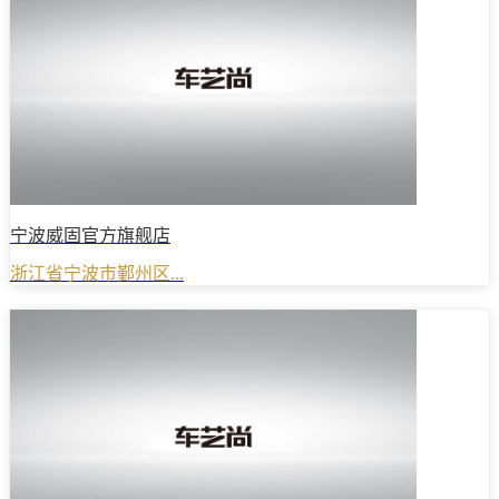
宁波威固官方旗舰店
浙江省宁波市鄞州区...