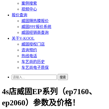
案例搜索
视频中心
报价查询
威固隔热膜报价
威固PPF报价系统
威固经销商查询
关于V-KOOL
威固授权门店
咨询预约
热线电话
车艺尚的历史
车艺尚电子质保
搜索
4s店威固EP系列（ep7160、
ep2060）参数及价格！