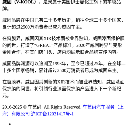
威固（V-KOOL）
，是隶属于美国伊士曼化工旗下的车膜品
牌。
威固品牌在中国已有二十多年历史，销往全球二十多个国家，
累计超过2500万消费者已成为威固车主。
在窗膜界，威固因其XIR技术而被业界熟知，威固漆面保护膜
的问世，打造了“GREAT”产品标准。2020年威固跨界与变形
金刚合作，在其门店门头、店内均展示联合品牌宣传内容。
威固品牌渊源可以追溯至1993年，至今已超过25年，在全球二
十多个国家畅销，累计超过2500万消费者已成为威固车主。
在窗膜界，威固因其创新的XIR技术而被业界熟知，威固漆面
保护膜的问世，将引领行业漆面保护膜产品进入下一个新纪
元。
2016-2025 © 车艺尚. All Rights Reserved.
车艺尚汽车服务（上
海）有限公司
沪ICP备12031417号-1