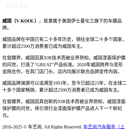
预约车艺尚
威固（V-KOOL）
，是隶属于美国伊士曼化工旗下的车膜品
牌。
威固品牌在中国已有二十多年历史，销往全球二十多个国家，
累计超过2500万消费者已成为威固车主。
在窗膜界，威固因其XIR技术而被业界熟知，威固漆面保护膜
的问世，打造了“GREAT”产品标准。2020年威固跨界与变形
金刚合作，在其门店门头、店内均展示联合品牌宣传内容。
威固品牌渊源可以追溯至1993年，至今已超过25年，在全球二
十多个国家畅销，累计超过2500万消费者已成为威固车主。
在窗膜界，威固因其创新的XIR技术而被业界熟知，威固漆面
保护膜的问世，将引领行业漆面保护膜产品进入下一个新纪
元。
2016-2025 © 车艺尚. All Rights Reserved.
车艺尚汽车服务（上