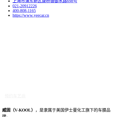
上海市浦东新区康桥镇御水路698号
021-20912226
400-808-1165
https://www.yeecar.cn
预约车艺尚
威固（V-KOOL）
，是隶属于美国伊士曼化工旗下的车膜品
牌。