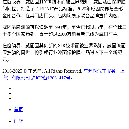
在窗膜界，威固因其XIR技术而被业界熟知，威固漆面保护膜
的问世，打造了“GREAT”产品标准。2020年威固跨界与变形
金刚合作，在其门店门头、店内均展示联合品牌宣传内容。
威固品牌渊源可以追溯至1993年，至今已超过25年，在全球二
十多个国家畅销，累计超过2500万消费者已成为威固车主。
在窗膜界，威固因其创新的XIR技术而被业界熟知，威固漆面
保护膜的问世，将引领行业漆面保护膜产品进入下一个新纪
元。
2016-2025 © 车艺尚. All Rights Reserved.
车艺尚汽车服务（上
海）有限公司
沪ICP备12031417号-1
首页
门店