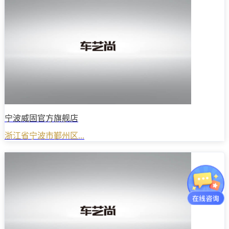
宁波威固官方旗舰店
浙江省宁波市鄞州区...