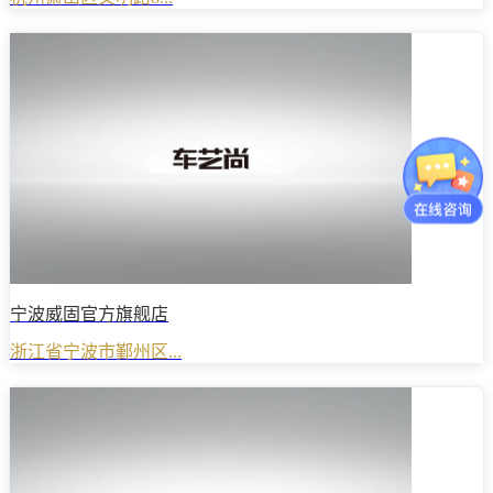
宁波威固官方旗舰店
浙江省宁波市鄞州区...