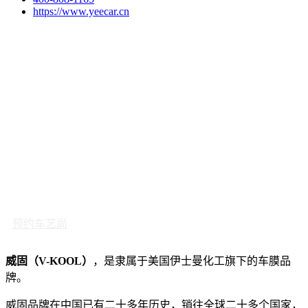
https://www.yeecar.cn
预约车艺尚
威固（V-KOOL）
，是隶属于美国伊士曼化工旗下的车膜品
牌。
威固品牌在中国已有二十多年历史，销往全球二十多个国家，