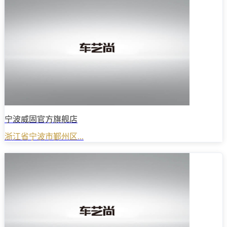
宁波威固官方旗舰店
浙江省宁波市鄞州区...