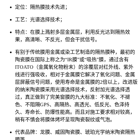
定位：隔热膜技术先进；
工艺：光谱选择技术；
特点：在膜上溅射多层金属层，利用反光达到隔热效
果，高清晰、不反光，但会干扰信号。
有别于传统膜用金属或染工艺制造的隔热膜种，最初的
陶瓷膜在国际上称之为“IR膜”或“吸热”膜，通过含有
ITOATO（金属氧化物粉末）的涂覆层对红外线、紫外
线进行强吸收，相对于金属膜它解决了氧化问题、金属
层屏蔽信号问题，使用寿命是金属膜的2倍以上，改进版
的纳米陶瓷膜采用光谱选择技术，反射加光谱选择透
过，真正做到了完美窗膜的九大标准：不氧化、不褪
色、不阻隔GPS、高隔热、高透光、低反光、色泽持
久、寿命长、防爆性能高。而且对施工要求相对较高，
稍有不慎会将膜体烤坏呈现陶瓷裂纹或气泡。
代表品牌：龙膜、威固陶瓷膜、琥珀光学纳米陶瓷隔热
膜等。