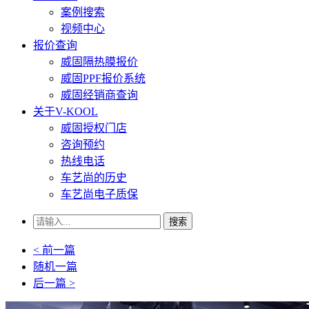
案例搜索
视频中心
报价查询
威固隔热膜报价
威固PPF报价系统
威固经销商查询
关于V-KOOL
威固授权门店
咨询预约
热线电话
车艺尚的历史
车艺尚电子质保
搜索
< 前一篇
随机一篇
后一篇 >