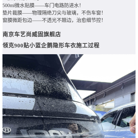
500ml微水贴膜——车门电路防进水！
垫片裁膜——物理隔绝刀尖与玻璃，不伤车窗！
窗膜微距包边——不透光不翘边，治愈细节控！
南京车艺尚威固旗舰店
领克900贴小蓝企鹅隐形车衣施工过程