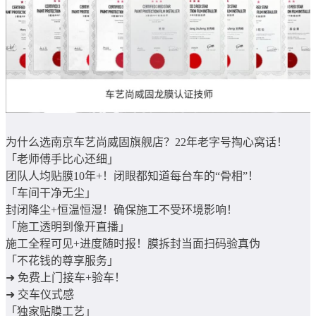
为什么选南京车艺尚威固旗舰店？22年老字号掏心窝话！
「老师傅手比心还细」
团队人均贴膜10年+！闭眼都知道每台车的“骨相”！
「车间干净无尘」
封闭降尘+恒温恒湿！确保施工不受环境影响！
「施工透明到像开直播」
施工全程可见+进度随时报！膜拆封当面扫码验真伪
「不花钱的尊享服务」
➜ 免费上门接车+验车！
➜ 交车仪式感
「独家贴膜工艺」