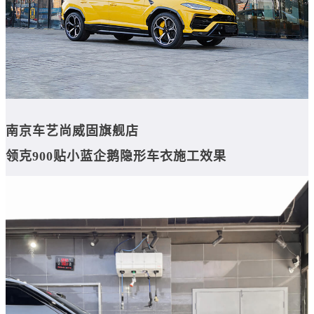
南京车艺尚威固旗舰店
领克900贴小蓝企鹅隐形车衣施工效果