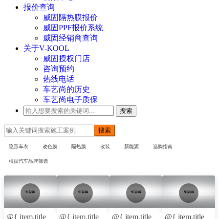
报价查询
威固隔热膜报价
威固PPF报价系统
威固经销商查询
关于V-KOOL
威固授权门店
咨询预约
热线电话
车艺尚的历史
车艺尚电子质保
搜索
搜索
隐形车衣
改色膜
隔热膜
改装
新能源
选购指南
根据汽车品牌筛选
@{ item.title
@{ item.title
@{ item.title
@{ item.title