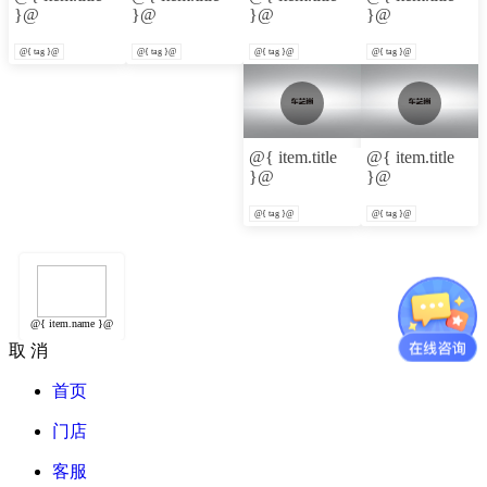
}@
}@
}@
}@
@{ tag }@
@{ tag }@
@{ tag }@
@{ tag }@
@{ item.title
@{ item.title
}@
}@
@{ tag }@
@{ tag }@
@{ item.name }@
取 消
首页
门店
客服